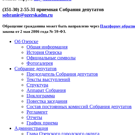
(351-30) 2-55-31 приемная Собрания депутатов
sobranie@ozerskadm.ru
Обращение гражданина может быть направлено через
Платформу обратно
закона от 2 мая 2006 года № 59-ФЗ.
Об Озерске
Общая информация
История Озерска
Официальные символы
Фотогалерея
Собрание депутатов
Председатель Собрания депутатов
Тексты выступлений
Структура
Аппарат Собрания
Циклограмма
Повестка заседания
Состав постоянных комиссий Собрания депутатов
Регламент
Отчеты
График приема
Администрация
Глава Озерского городского округа