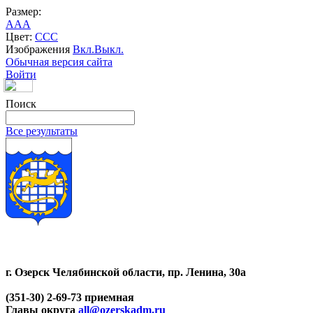
Размер:
A
A
A
Цвет:
C
C
C
Изображения
Вкл.
Выкл.
Обычная версия сайта
Войти
Поиск
Все результаты
г. Озерск Челябинской области, пр. Ленина, 30а
(351-30) 2-69-73 приемная
Главы округа
all@ozerskadm.ru