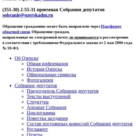
(351-30) 2-55-31 приемная Собрания депутатов
sobranie@ozerskadm.ru
Обращение гражданина может быть направлено через
Платформу
обратной связи
. Обращения граждан,
направленные по электронной почте,
не принимаются
к рассмотрению
в соответствии с требованиями Федерального закона от 2 мая 2006 года
№ 59-ФЗ.
Об Озерске
Общая информация
История Озерска
Официальные символы
Фотогалерея
Собрание депутатов
Председатель Собрания депутатов
Тексты выступлений
Структура
Аппарат Собрания
Циклограмма
Повестка заседания
Состав постоянных комиссий Собрания депутатов
Регламент
Отчеты