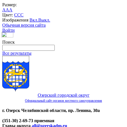
Размер:
A
A
A
Цвет:
C
C
C
Изображения
Вкл.
Выкл.
Обычная версия сайта
Войти
Поиск
Все результаты
Озерский городской округ
Официальный сайт органов местного самоуправления
г. Озерск Челябинской области, пр. Ленина, 30а
(351-30) 2-69-73 приемная
Главы округа
all@ozerskadm.ru