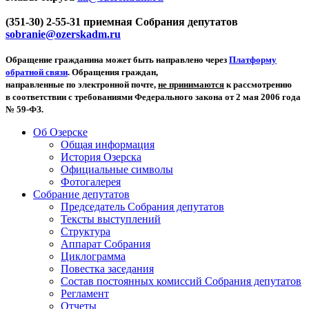
(351-30) 2-55-31 приемная Собрания депутатов
sobranie@ozerskadm.ru
Обращение гражданина может быть направлено через
Платформу
обратной связи
. Обращения граждан,
направленные по электронной почте,
не принимаются
к рассмотрению
в соответствии с требованиями Федерального закона от 2 мая 2006 года
№ 59-ФЗ.
Об Озерске
Общая информация
История Озерска
Официальные символы
Фотогалерея
Собрание депутатов
Председатель Собрания депутатов
Тексты выступлений
Структура
Аппарат Собрания
Циклограмма
Повестка заседания
Состав постоянных комиссий Собрания депутатов
Регламент
Отчеты