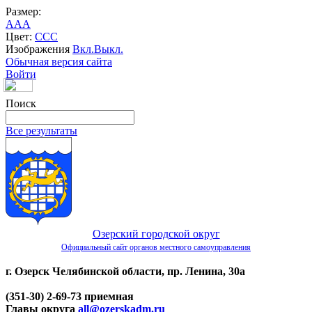
Размер:
A
A
A
Цвет:
C
C
C
Изображения
Вкл.
Выкл.
Обычная версия сайта
Войти
Поиск
Все результаты
Озерский городской округ
Официальный сайт органов местного самоуправления
г. Озерск Челябинской области, пр. Ленина, 30а
(351-30) 2-69-73 приемная
Главы округа
all@ozerskadm.ru