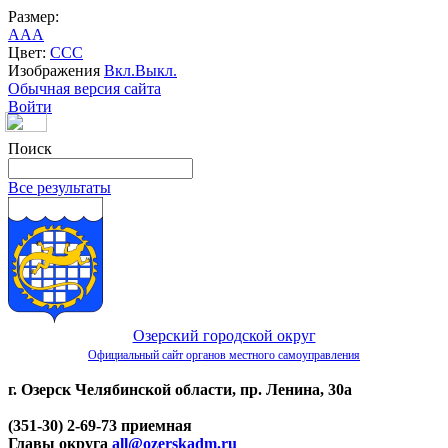
Размер:
A
A
A
Цвет:
C
C
C
Изображения
Вкл.
Выкл.
Обычная версия сайта
Войти
Поиск
Все результаты
Озерский городской округ
Официальный сайт органов местного самоуправления
г. Озерск Челябинской области, пр. Ленина, 30а
(351-30) 2-69-73 приемная
Главы округа
all@ozerskadm.ru