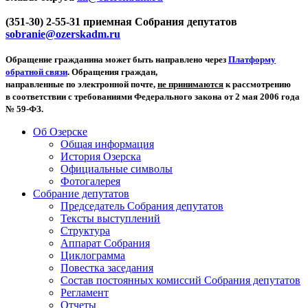
(351-30) 2-55-31 приемная Собрания депутатов
sobranie@ozerskadm.ru
Обращение гражданина может быть направлено через
Платформу
обратной связи
. Обращения граждан,
направленные по электронной почте,
не принимаются
к рассмотрению
в соответствии с требованиями Федерального закона от 2 мая 2006 года
№ 59-ФЗ.
Об Озерске
Общая информация
История Озерска
Официальные символы
Фотогалерея
Собрание депутатов
Председатель Собрания депутатов
Тексты выступлений
Структура
Аппарат Собрания
Циклограмма
Повестка заседания
Состав постоянных комиссий Собрания депутатов
Регламент
Отчеты