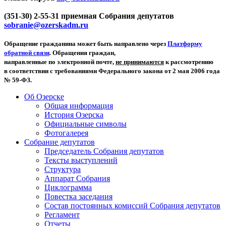
(351-30) 2-55-31 приемная Собрания депутатов
sobranie@ozerskadm.ru
Обращение гражданина может быть направлено через
Платформу
обратной связи
. Обращения граждан,
направленные по электронной почте,
не принимаются
к рассмотрению
в соответствии с требованиями Федерального закона от 2 мая 2006 года
№ 59-ФЗ.
Об Озерске
Общая информация
История Озерска
Официальные символы
Фотогалерея
Собрание депутатов
Председатель Собрания депутатов
Тексты выступлений
Структура
Аппарат Собрания
Циклограмма
Повестка заседания
Состав постоянных комиссий Собрания депутатов
Регламент
Отчеты