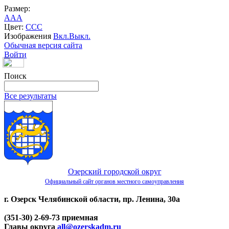
Размер:
A
A
A
Цвет:
C
C
C
Изображения
Вкл.
Выкл.
Обычная версия сайта
Войти
Поиск
Все результаты
Озерский городской округ
Официальный сайт органов местного самоуправления
г. Озерск Челябинской области, пр. Ленина, 30а
(351-30) 2-69-73 приемная
Главы округа
all@ozerskadm.ru