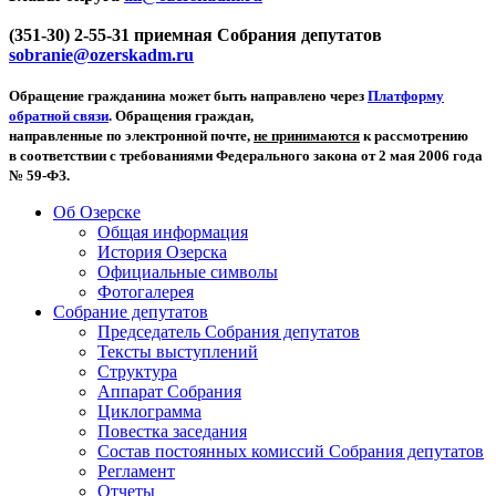
(351-30) 2-55-31 приемная Собрания депутатов
sobranie@ozerskadm.ru
Обращение гражданина может быть направлено через
Платформу
обратной связи
. Обращения граждан,
направленные по электронной почте,
не принимаются
к рассмотрению
в соответствии с требованиями Федерального закона от 2 мая 2006 года
№ 59-ФЗ.
Об Озерске
Общая информация
История Озерска
Официальные символы
Фотогалерея
Собрание депутатов
Председатель Собрания депутатов
Тексты выступлений
Структура
Аппарат Собрания
Циклограмма
Повестка заседания
Состав постоянных комиссий Собрания депутатов
Регламент
Отчеты