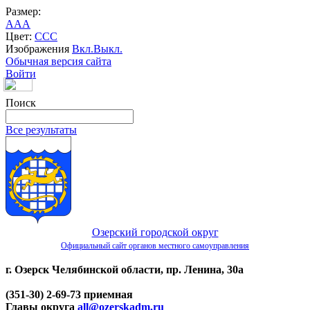
Размер:
A
A
A
Цвет:
C
C
C
Изображения
Вкл.
Выкл.
Обычная версия сайта
Войти
Поиск
Все результаты
Озерский городской округ
Официальный сайт органов местного самоуправления
г. Озерск Челябинской области, пр. Ленина, 30а
(351-30) 2-69-73 приемная
Главы округа
all@ozerskadm.ru