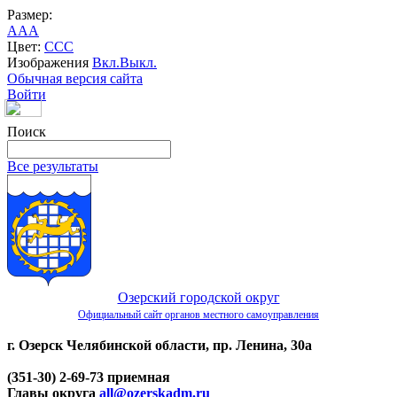
Размер:
A
A
A
Цвет:
C
C
C
Изображения
Вкл.
Выкл.
Обычная версия сайта
Войти
Поиск
Все результаты
Озерский городской округ
Официальный сайт органов местного самоуправления
г. Озерск Челябинской области, пр. Ленина, 30а
(351-30) 2-69-73 приемная
Главы округа
all@ozerskadm.ru