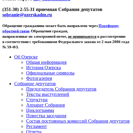
(351-30) 2-55-31 приемная Собрания депутатов
sobranie@ozerskadm.ru
Обращение гражданина может быть направлено через
Платформу
обратной связи
. Обращения граждан,
направленные по электронной почте,
не принимаются
к рассмотрению
в соответствии с требованиями Федерального закона от 2 мая 2006 года
№ 59-ФЗ.
Об Озерске
Общая информация
История Озерска
Официальные символы
Фотогалерея
Собрание депутатов
Председатель Собрания депутатов
Тексты выступлений
Структура
Аппарат Собрания
Циклограмма
Повестка заседания
Состав постоянных комиссий Собрания депутатов
Регламент
Отчеты