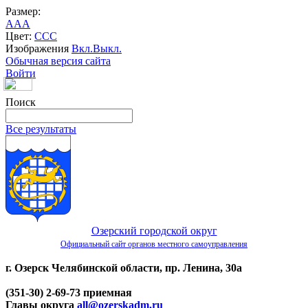
Размер:
A
A
A
Цвет:
C
C
C
Изображения
Вкл.
Выкл.
Обычная версия сайта
Войти
Поиск
Все результаты
Озерский городской округ
Официальный сайт органов местного самоуправления
г. Озерск Челябинской области, пр. Ленина, 30а
(351-30) 2-69-73 приемная
Главы округа
all@ozerskadm.ru