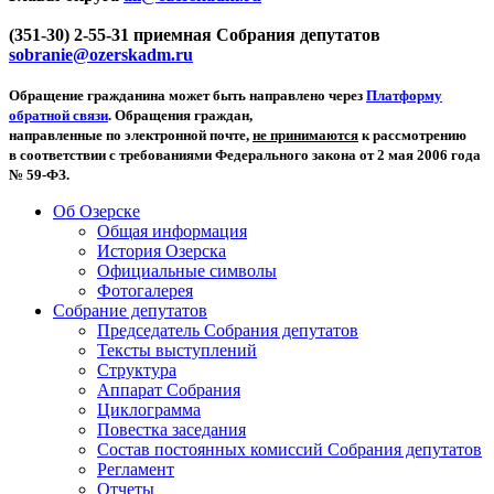
(351-30) 2-55-31 приемная Собрания депутатов
sobranie@ozerskadm.ru
Обращение гражданина может быть направлено через
Платформу
обратной связи
. Обращения граждан,
направленные по электронной почте,
не принимаются
к рассмотрению
в соответствии с требованиями Федерального закона от 2 мая 2006 года
№ 59-ФЗ.
Об Озерске
Общая информация
История Озерска
Официальные символы
Фотогалерея
Собрание депутатов
Председатель Собрания депутатов
Тексты выступлений
Структура
Аппарат Собрания
Циклограмма
Повестка заседания
Состав постоянных комиссий Собрания депутатов
Регламент
Отчеты