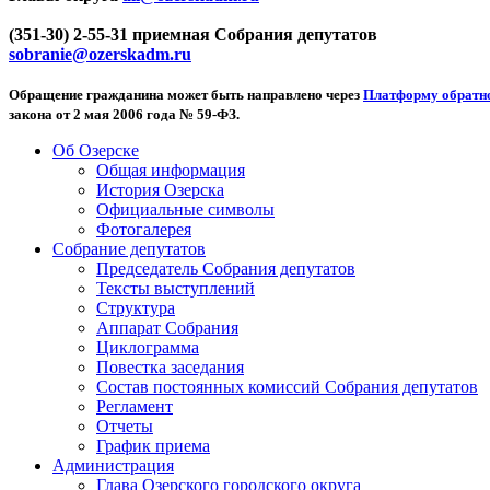
(351-30) 2-55-31 приемная Собрания депутатов
sobranie@ozerskadm.ru
Обращение гражданина может быть направлено через
Платформу обратно
закона от 2 мая 2006 года № 59-ФЗ.
Об Озерске
Общая информация
История Озерска
Официальные символы
Фотогалерея
Собрание депутатов
Председатель Собрания депутатов
Тексты выступлений
Структура
Аппарат Собрания
Циклограмма
Повестка заседания
Состав постоянных комиссий Собрания депутатов
Регламент
Отчеты
График приема
Администрация
Глава Озерского городского округа