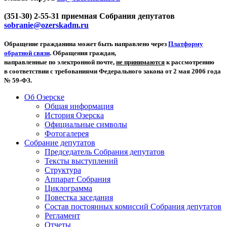
(351-30) 2-55-31 приемная Собрания депутатов
sobranie@ozerskadm.ru
Обращение гражданина может быть направлено через
Платформу
обратной связи
. Обращения граждан,
направленные по электронной почте,
не принимаются
к рассмотрению
в соответствии с требованиями Федерального закона от 2 мая 2006 года
№ 59-ФЗ.
Об Озерске
Общая информация
История Озерска
Официальные символы
Фотогалерея
Собрание депутатов
Председатель Собрания депутатов
Тексты выступлений
Структура
Аппарат Собрания
Циклограмма
Повестка заседания
Состав постоянных комиссий Собрания депутатов
Регламент
Отчеты