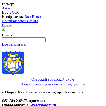
Размер:
A
A
A
Цвет:
C
C
C
Изображения
Вкл.
Выкл.
Обычная версия сайта
Войти
Поиск
Все результаты
Озерский городской округ
Официальный сайт органов местного самоуправления
г. Озерск Челябинской области, пр. Ленина, 30а
(351-30) 2-69-73 приемная
Главы округа
all@ozerskadm.ru