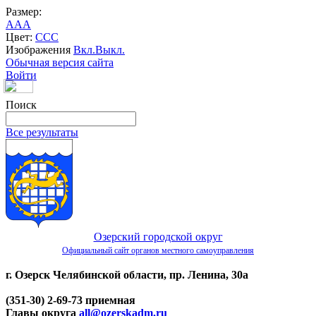
Размер:
A
A
A
Цвет:
C
C
C
Изображения
Вкл.
Выкл.
Обычная версия сайта
Войти
Поиск
Все результаты
Озерский городской округ
Официальный сайт органов местного самоуправления
г. Озерск Челябинской области, пр. Ленина, 30а
(351-30) 2-69-73 приемная
Главы округа
all@ozerskadm.ru