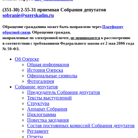
(351-30) 2-55-31 приемная Собрания депутатов
sobranie@ozerskadm.ru
Обращение гражданина может быть направлено через
Платформу
обратной связи
. Обращения граждан,
направленные по электронной почте,
не принимаются
к рассмотрению
в соответствии с требованиями Федерального закона от 2 мая 2006 года
№ 59-ФЗ.
Об Озерске
Общая информация
История Озерска
Официальные символы
Фотогалерея
Собрание депутатов
Председатель Собрания депутатов
Тексты выступлений
Структура
Аппарат Собрания
Циклограмма
Повестка заседания
Состав постоянных комиссий Собрания депутатов
Регламент
Отчеты