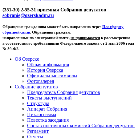
(351-30) 2-55-31 приемная Собрания депутатов
sobranie@ozerskadm.ru
Обращение гражданина может быть направлено через
Платформу
обратной связи
. Обращения граждан,
направленные по электронной почте,
не принимаются
к рассмотрению
в соответствии с требованиями Федерального закона от 2 мая 2006 года
№ 59-ФЗ.
Об Озерске
Общая информация
История Озерска
Официальные символы
Фотогалерея
Собрание депутатов
Председатель Собрания депутатов
Тексты выступлений
Структура
Аппарат Собрания
Циклограмма
Повестка заседания
Состав постоянных комиссий Собрания депутатов
Регламент
Отчеты