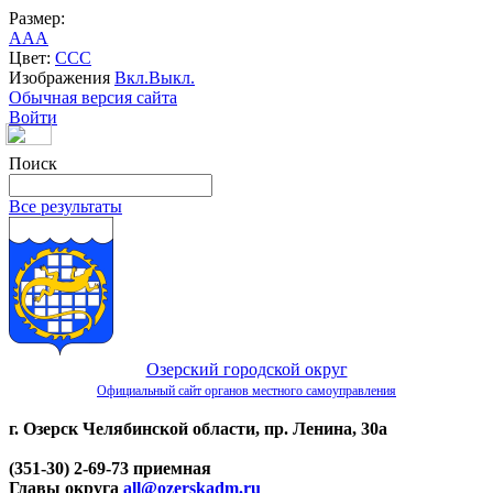
Размер:
A
A
A
Цвет:
C
C
C
Изображения
Вкл.
Выкл.
Обычная версия сайта
Войти
Поиск
Все результаты
Озерский городской округ
Официальный сайт органов местного самоуправления
г. Озерск Челябинской области, пр. Ленина, 30а
(351-30) 2-69-73 приемная
Главы округа
all@ozerskadm.ru