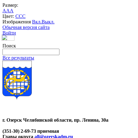
Размер:
A
A
A
Цвет:
C
C
C
Изображения
Вкл.
Выкл.
Обычная версия сайта
Войти
Поиск
Все результаты
г. Озерск Челябинской области, пр. Ленина, 30а
(351-30) 2-69-73 приемная
Главы округа
all@ozerskadm.ru