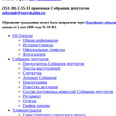
(351-30) 2-55-31 приемная Собрания депутатов
sobranie@ozerskadm.ru
Обращение гражданина может быть направлено через
Платформу обратно
закона от 2 мая 2006 года № 59-ФЗ.
Об Озерске
Общая информация
История Озерска
Официальные символы
Фотогалерея
Собрание депутатов
Председатель Собрания депутатов
Тексты выступлений
Структура
Аппарат Собрания
Циклограмма
Повестка заседания
Состав постоянных комиссий Собрания депутатов
Регламент
Отчеты
График приема
Администрация
Глава Озерского городского округа