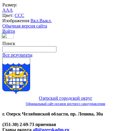
Размер:
A
A
A
Цвет:
C
C
C
Изображения
Вкл.
Выкл.
Обычная версия сайта
Войти
Поиск
Все результаты
Озерский городской округ
Официальный сайт органов местного самоуправления
г. Озерск Челябинской области, пр. Ленина, 30а
(351-30) 2-69-73 приемная
Главы округа
all@ozerskadm.ru