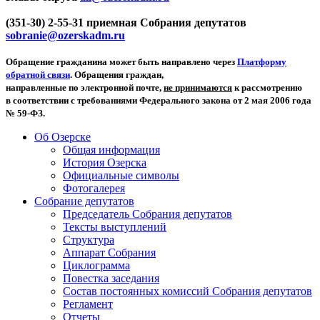
(351-30) 2-55-31 приемная Собрания депутатов
sobranie@ozerskadm.ru
Обращение гражданина может быть направлено через
Платформу
обратной связи
. Обращения граждан,
направленные по электронной почте,
не принимаются
к рассмотрению
в соответствии с требованиями Федерального закона от 2 мая 2006 года
№ 59-ФЗ.
Об Озерске
Общая информация
История Озерска
Официальные символы
Фотогалерея
Собрание депутатов
Председатель Собрания депутатов
Тексты выступлений
Структура
Аппарат Собрания
Циклограмма
Повестка заседания
Состав постоянных комиссий Собрания депутатов
Регламент
Отчеты