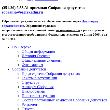
(351-30) 2-55-31 приемная Собрания депутатов
sobranie@ozerskadm.ru
Обращение гражданина может быть направлено через
Платформу
обратной связи
. Обращения граждан,
направленные по электронной почте,
не принимаются
к рассмотрению
в соответствии с требованиями Федерального закона от 2 мая 2006 года
№ 59-ФЗ.
Об Озерске
Общая информация
История Озерска
Официальные символы
Фотогалерея
Собрание депутатов
Председатель Собрания депутатов
Тексты выступлений
Структура
Аппарат Собрания
Циклограмма
Повестка заседания
Состав постоянных комиссий Собрания депутатов
Регламент
Отчеты