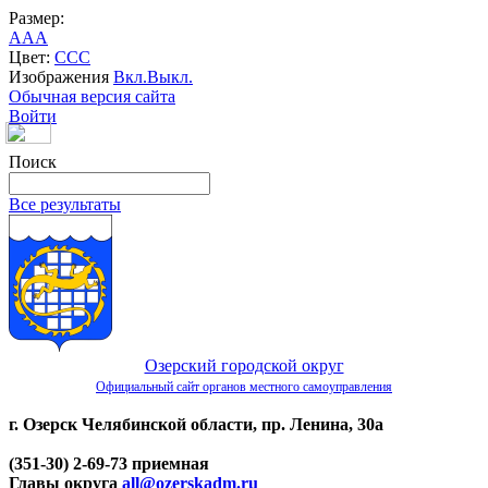
Размер:
A
A
A
Цвет:
C
C
C
Изображения
Вкл.
Выкл.
Обычная версия сайта
Войти
Поиск
Все результаты
Озерский городской округ
Официальный сайт органов местного самоуправления
г. Озерск Челябинской области, пр. Ленина, 30а
(351-30) 2-69-73 приемная
Главы округа
all@ozerskadm.ru