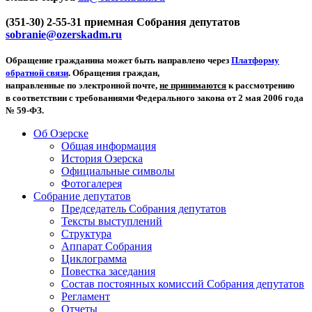
(351-30) 2-55-31 приемная Собрания депутатов
sobranie@ozerskadm.ru
Обращение гражданина может быть направлено через
Платформу
обратной связи
. Обращения граждан,
направленные по электронной почте,
не принимаются
к рассмотрению
в соответствии с требованиями Федерального закона от 2 мая 2006 года
№ 59-ФЗ.
Об Озерске
Общая информация
История Озерска
Официальные символы
Фотогалерея
Собрание депутатов
Председатель Собрания депутатов
Тексты выступлений
Структура
Аппарат Собрания
Циклограмма
Повестка заседания
Состав постоянных комиссий Собрания депутатов
Регламент
Отчеты