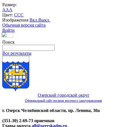
Размер:
A
A
A
Цвет:
C
C
C
Изображения
Вкл.
Выкл.
Обычная версия сайта
Войти
Поиск
Все результаты
Озерский городской округ
Официальный сайт органов местного самоуправления
г. Озерск Челябинской области, пр. Ленина, 30а
(351-30) 2-69-73 приемная
Главы округа
all@ozerskadm.ru