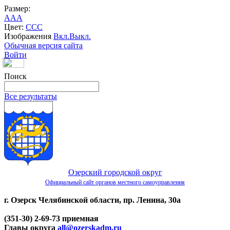
Размер:
A
A
A
Цвет:
C
C
C
Изображения
Вкл.
Выкл.
Обычная версия сайта
Войти
Поиск
Все результаты
Озерский городской округ
Официальный сайт органов местного самоуправления
г. Озерск Челябинской области, пр. Ленина, 30а
(351-30) 2-69-73 приемная
Главы округа
all@ozerskadm.ru