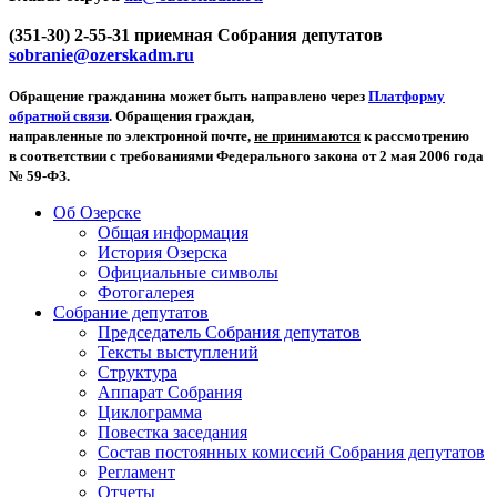
(351-30) 2-55-31 приемная Собрания депутатов
sobranie@ozerskadm.ru
Обращение гражданина может быть направлено через
Платформу
обратной связи
. Обращения граждан,
направленные по электронной почте,
не принимаются
к рассмотрению
в соответствии с требованиями Федерального закона от 2 мая 2006 года
№ 59-ФЗ.
Об Озерске
Общая информация
История Озерска
Официальные символы
Фотогалерея
Собрание депутатов
Председатель Собрания депутатов
Тексты выступлений
Структура
Аппарат Собрания
Циклограмма
Повестка заседания
Состав постоянных комиссий Собрания депутатов
Регламент
Отчеты