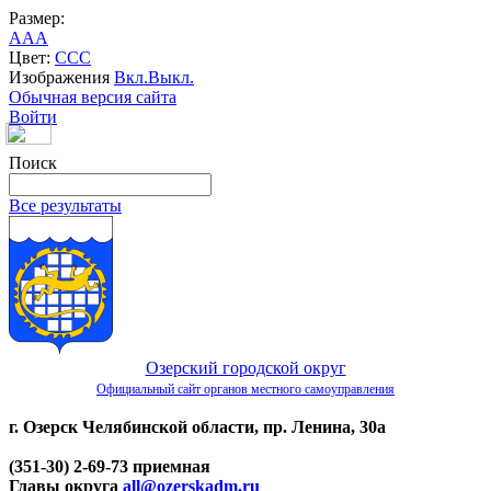
Размер:
A
A
A
Цвет:
C
C
C
Изображения
Вкл.
Выкл.
Обычная версия сайта
Войти
Поиск
Все результаты
Озерский городской округ
Официальный сайт органов местного самоуправления
г. Озерск Челябинской области, пр. Ленина, 30а
(351-30) 2-69-73 приемная
Главы округа
all@ozerskadm.ru