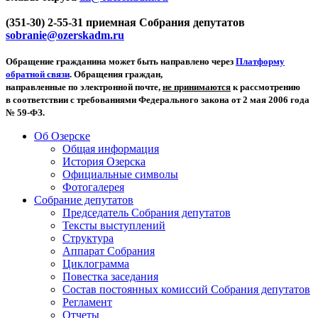
(351-30) 2-55-31 приемная Собрания депутатов
sobranie@ozerskadm.ru
Обращение гражданина может быть направлено через
Платформу
обратной связи
. Обращения граждан,
направленные по электронной почте,
не принимаются
к рассмотрению
в соответствии с требованиями Федерального закона от 2 мая 2006 года
№ 59-ФЗ.
Об Озерске
Общая информация
История Озерска
Официальные символы
Фотогалерея
Собрание депутатов
Председатель Собрания депутатов
Тексты выступлений
Структура
Аппарат Собрания
Циклограмма
Повестка заседания
Состав постоянных комиссий Собрания депутатов
Регламент
Отчеты