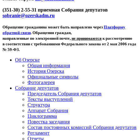
(351-30) 2-55-31 приемная Собрания депутатов
sobranie@ozerskadm.ru
Обращение гражданина может быть направлено через
Платформу
обратной связи
. Обращения граждан,
направленные по электронной почте,
не принимаются
к рассмотрению
в соответствии с требованиями Федерального закона от 2 мая 2006 года
№ 59-ФЗ.
Об Озерске
Общая информация
История Озерска
Официальные символы
Фотогалерея
Собрание депутатов
Председатель Собрания депутатов
Тексты выступлений
Структура
Аппарат Собрания
Циклограмма
Повестка заседания
Состав постоянных комиссий Собрания депутатов
Регламент
Отчеты