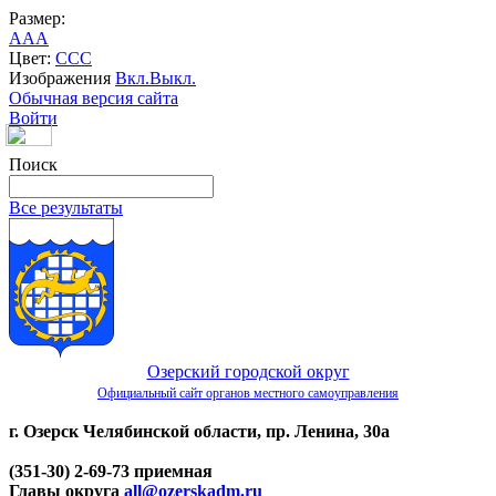
Размер:
A
A
A
Цвет:
C
C
C
Изображения
Вкл.
Выкл.
Обычная версия сайта
Войти
Поиск
Все результаты
Озерский городской округ
Официальный сайт органов местного самоуправления
г. Озерск Челябинской области, пр. Ленина, 30а
(351-30) 2-69-73 приемная
Главы округа
all@ozerskadm.ru