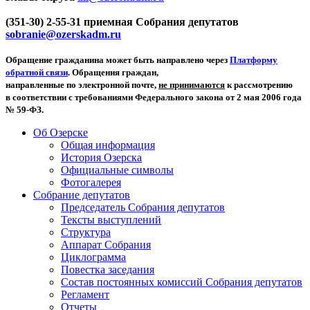
(351-30) 2-55-31 приемная Собрания депутатов
sobranie@ozerskadm.ru
Обращение гражданина может быть направлено через
Платформу
обратной связи
. Обращения граждан,
направленные по электронной почте,
не принимаются
к рассмотрению
в соответствии с требованиями Федерального закона от 2 мая 2006 года
№ 59-ФЗ.
Об Озерске
Общая информация
История Озерска
Официальные символы
Фотогалерея
Собрание депутатов
Председатель Собрания депутатов
Тексты выступлений
Структура
Аппарат Собрания
Циклограмма
Повестка заседания
Состав постоянных комиссий Собрания депутатов
Регламент
Отчеты