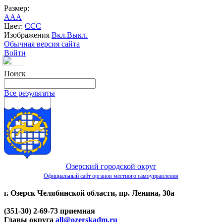
Размер:
A
A
A
Цвет:
C
C
C
Изображения
Вкл.
Выкл.
Обычная версия сайта
Войти
Поиск
Все результаты
Озерский городской округ
Официальный сайт органов местного самоуправления
г. Озерск Челябинской области, пр. Ленина, 30а
(351-30) 2-69-73 приемная
Главы округа
all@ozerskadm.ru