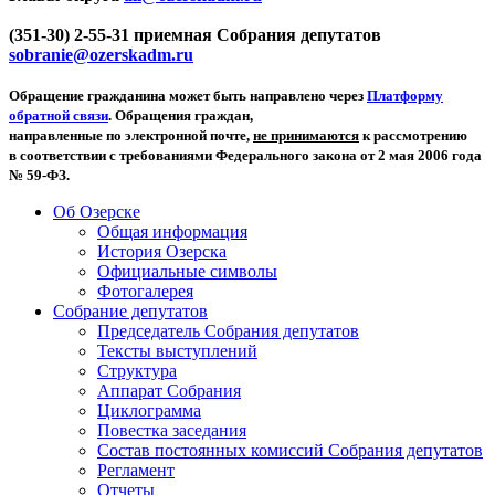
(351-30) 2-55-31 приемная Собрания депутатов
sobranie@ozerskadm.ru
Обращение гражданина может быть направлено через
Платформу
обратной связи
. Обращения граждан,
направленные по электронной почте,
не принимаются
к рассмотрению
в соответствии с требованиями Федерального закона от 2 мая 2006 года
№ 59-ФЗ.
Об Озерске
Общая информация
История Озерска
Официальные символы
Фотогалерея
Собрание депутатов
Председатель Собрания депутатов
Тексты выступлений
Структура
Аппарат Собрания
Циклограмма
Повестка заседания
Состав постоянных комиссий Собрания депутатов
Регламент
Отчеты