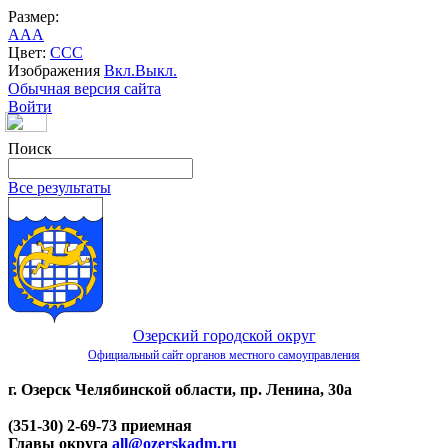
Размер:
A
A
A
Цвет:
C
C
C
Изображения
Вкл.
Выкл.
Обычная версия сайта
Войти
Поиск
Все результаты
Озерский городской округ
Официальный сайт органов местного самоуправления
г. Озерск Челябинской области, пр. Ленина, 30а
(351-30) 2-69-73 приемная
Главы округа
all@ozerskadm.ru