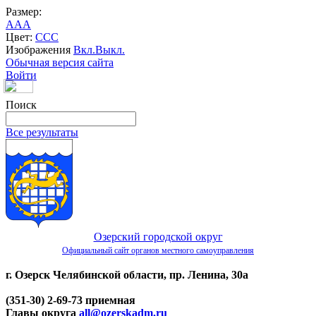
Размер:
A
A
A
Цвет:
C
C
C
Изображения
Вкл.
Выкл.
Обычная версия сайта
Войти
Поиск
Все результаты
Озерский городской округ
Официальный сайт органов местного самоуправления
г. Озерск Челябинской области, пр. Ленина, 30а
(351-30) 2-69-73 приемная
Главы округа
all@ozerskadm.ru