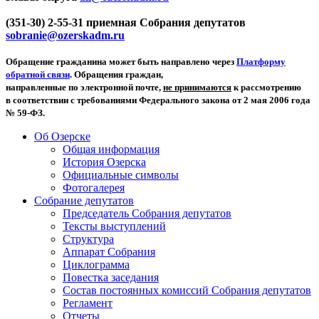
(351-30) 2-55-31 приемная Собрания депутатов
sobranie@ozerskadm.ru
Обращение гражданина может быть направлено через
Платформу
обратной связи
. Обращения граждан,
направленные по электронной почте,
не принимаются
к рассмотрению
в соответствии с требованиями Федерального закона от 2 мая 2006 года
№ 59-ФЗ.
Об Озерске
Общая информация
История Озерска
Официальные символы
Фотогалерея
Собрание депутатов
Председатель Собрания депутатов
Тексты выступлений
Структура
Аппарат Собрания
Циклограмма
Повестка заседания
Состав постоянных комиссий Собрания депутатов
Регламент
Отчеты