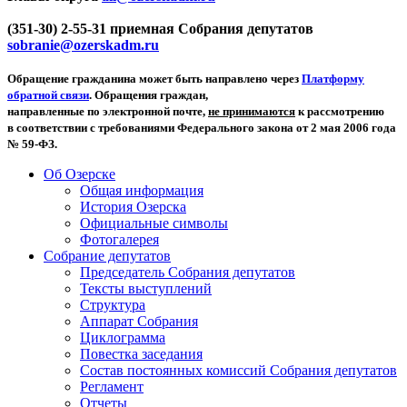
(351-30) 2-55-31 приемная Собрания депутатов
sobranie@ozerskadm.ru
Обращение гражданина может быть направлено через
Платформу
обратной связи
. Обращения граждан,
направленные по электронной почте,
не принимаются
к рассмотрению
в соответствии с требованиями Федерального закона от 2 мая 2006 года
№ 59-ФЗ.
Об Озерске
Общая информация
История Озерска
Официальные символы
Фотогалерея
Собрание депутатов
Председатель Собрания депутатов
Тексты выступлений
Структура
Аппарат Собрания
Циклограмма
Повестка заседания
Состав постоянных комиссий Собрания депутатов
Регламент
Отчеты