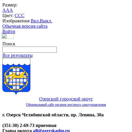
Размер:
A
A
A
Цвет:
C
C
C
Изображения
Вкл.
Выкл.
Обычная версия сайта
Войти
Поиск
Все результаты
Озерский городской округ
Официальный сайт органов местного самоуправления
г. Озерск Челябинской области, пр. Ленина, 30а
(351-30) 2-69-73 приемная
Главы округа
all@ozerskadm.ru