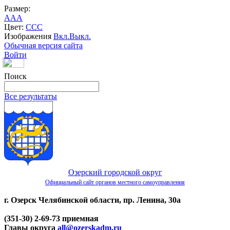
Размер:
A
A
A
Цвет:
C
C
C
Изображения
Вкл.
Выкл.
Обычная версия сайта
Войти
Поиск
Все результаты
Озерский городской округ
Официальный сайт органов местного самоуправления
г. Озерск Челябинской области, пр. Ленина, 30а
(351-30) 2-69-73 приемная
Главы округа
all@ozerskadm.ru