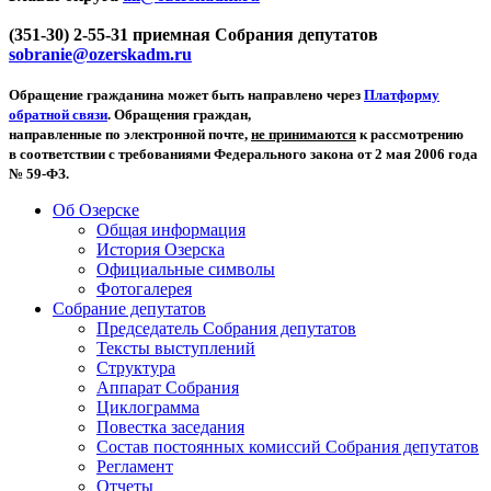
(351-30) 2-55-31 приемная Собрания депутатов
sobranie@ozerskadm.ru
Обращение гражданина может быть направлено через
Платформу
обратной связи
. Обращения граждан,
направленные по электронной почте,
не принимаются
к рассмотрению
в соответствии с требованиями Федерального закона от 2 мая 2006 года
№ 59-ФЗ.
Об Озерске
Общая информация
История Озерска
Официальные символы
Фотогалерея
Собрание депутатов
Председатель Собрания депутатов
Тексты выступлений
Структура
Аппарат Собрания
Циклограмма
Повестка заседания
Состав постоянных комиссий Собрания депутатов
Регламент
Отчеты