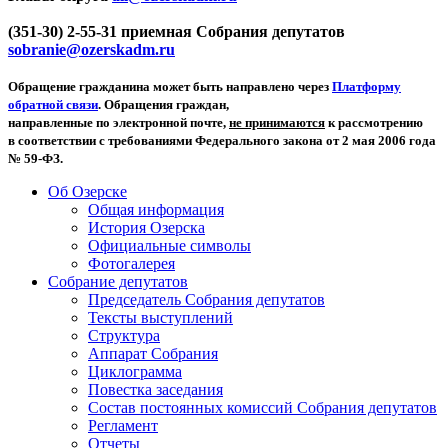
(351-30) 2-55-31 приемная Собрания депутатов
sobranie@ozerskadm.ru
Обращение гражданина может быть направлено через
Платформу
обратной связи
. Обращения граждан,
направленные по электронной почте,
не принимаются
к рассмотрению
в соответствии с требованиями Федерального закона от 2 мая 2006 года
№ 59-ФЗ.
Об Озерске
Общая информация
История Озерска
Официальные символы
Фотогалерея
Собрание депутатов
Председатель Собрания депутатов
Тексты выступлений
Структура
Аппарат Собрания
Циклограмма
Повестка заседания
Состав постоянных комиссий Собрания депутатов
Регламент
Отчеты