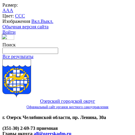
Размер:
A
A
A
Цвет:
C
C
C
Изображения
Вкл.
Выкл.
Обычная версия сайта
Войти
Поиск
Все результаты
Озерский городской округ
Официальный сайт органов местного самоуправления
г. Озерск Челябинской области, пр. Ленина, 30а
(351-30) 2-69-73 приемная
Главы округа
all@ozerskadm.ru