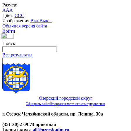
Размер:
A
A
A
Цвет:
C
C
C
Изображения
Вкл.
Выкл.
Обычная версия сайта
Войти
Поиск
Все результаты
Озерский городской округ
Официальный сайт органов местного самоуправления
г. Озерск Челябинской области, пр. Ленина, 30а
(351-30) 2-69-73 приемная
Главы округа
all@ozerskadm.ru