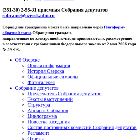
(351-30) 2-55-31 приемная Собрания депутатов
sobranie@ozerskadm.ru
Обращение гражданина может быть направлено через
Платформу
обратной связи
. Обращения граждан,
направленные по электронной почте,
не принимаются
к рассмотрению
в соответствии с требованиями Федерального закона от 2 мая 2006 года
№ 59-ФЗ.
Об Озерске
Общая информация
История Озерска
Официальные символы
Фотогалерея
Собрание депутатов
Председатель Собрания депутатов
Тексты выступлений
Структура
Аппарат Собрания
Циклограмма
Повестка заседания
Состав постоянных комиссий Собрания депутатов
Регламент
Отчеты