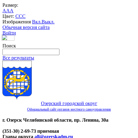
Размер:
A
A
A
Цвет:
C
C
C
Изображения
Вкл.
Выкл.
Обычная версия сайта
Войти
Поиск
Все результаты
Озерский городской округ
Официальный сайт органов местного самоуправления
г. Озерск Челябинской области, пр. Ленина, 30а
(351-30) 2-69-73 приемная
Главы округа
all@ozerskadm.ru