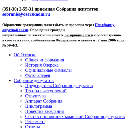
(351-30) 2-55-31 приемная Собрания депутатов
sobranie@ozerskadm.ru
Обращение гражданина может быть направлено через
Платформу
обратной связи
. Обращения граждан,
направленные по электронной почте,
не принимаются
к рассмотрению
в соответствии с требованиями Федерального закона от 2 мая 2006 года
№ 59-ФЗ.
Об Озерске
Общая информация
История Озерска
Официальные символы
Фотогалерея
Собрание депутатов
Председатель Собрания депутатов
Тексты выступлений
Структура
Аппарат Собрания
Циклограмма
Повестка заседания
Состав постоянных комиссий Собрания депутатов
Регламент
Отчеты