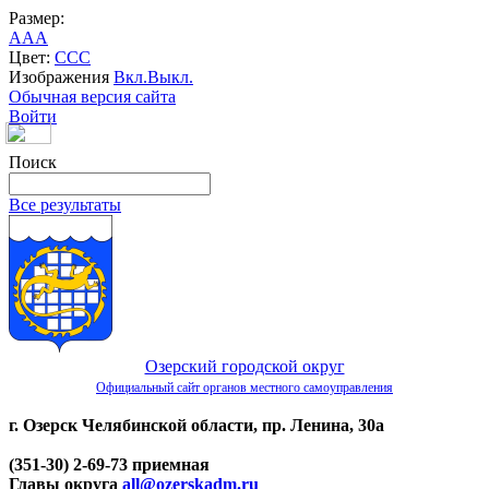
Размер:
A
A
A
Цвет:
C
C
C
Изображения
Вкл.
Выкл.
Обычная версия сайта
Войти
Поиск
Все результаты
Озерский городской округ
Официальный сайт органов местного самоуправления
г. Озерск Челябинской области, пр. Ленина, 30а
(351-30) 2-69-73 приемная
Главы округа
all@ozerskadm.ru