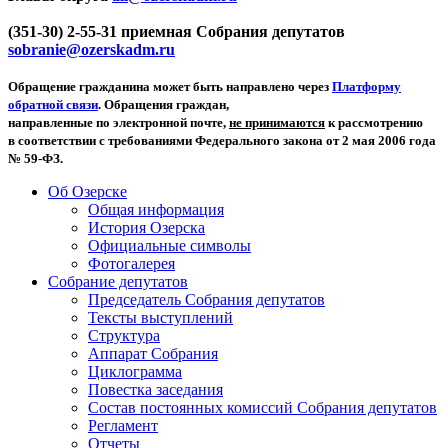
(351-30) 2-55-31 приемная Собрания депутатов
sobranie@ozerskadm.ru
Обращение гражданина может быть направлено через
Платформу
обратной связи
. Обращения граждан,
направленные по электронной почте,
не принимаются
к рассмотрению
в соответствии с требованиями Федерального закона от 2 мая 2006 года
№ 59-ФЗ.
Об Озерске
Общая информация
История Озерска
Официальные символы
Фотогалерея
Собрание депутатов
Председатель Собрания депутатов
Тексты выступлений
Структура
Аппарат Собрания
Циклограмма
Повестка заседания
Состав постоянных комиссий Собрания депутатов
Регламент
Отчеты