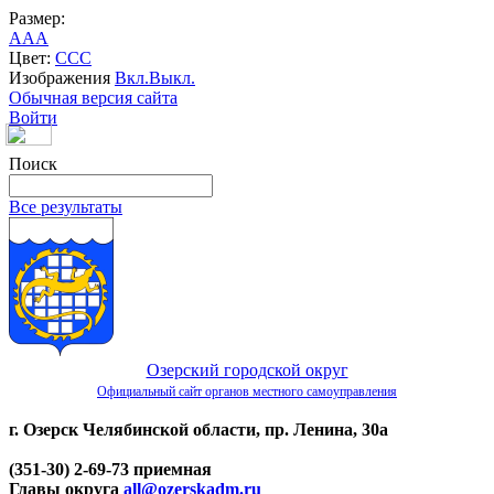
Размер:
A
A
A
Цвет:
C
C
C
Изображения
Вкл.
Выкл.
Обычная версия сайта
Войти
Поиск
Все результаты
Озерский городской округ
Официальный сайт органов местного самоуправления
г. Озерск Челябинской области, пр. Ленина, 30а
(351-30) 2-69-73 приемная
Главы округа
all@ozerskadm.ru