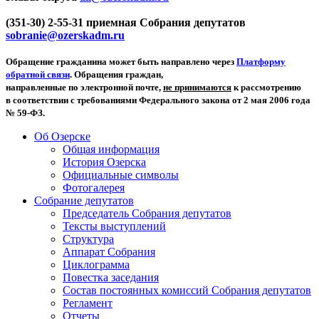
(351-30) 2-55-31 приемная Собрания депутатов
sobranie@ozerskadm.ru
Обращение гражданина может быть направлено через
Платформу
обратной связи
. Обращения граждан,
направленные по электронной почте,
не принимаются
к рассмотрению
в соответствии с требованиями Федерального закона от 2 мая 2006 года
№ 59-ФЗ.
Об Озерске
Общая информация
История Озерска
Официальные символы
Фотогалерея
Собрание депутатов
Председатель Собрания депутатов
Тексты выступлений
Структура
Аппарат Собрания
Циклограмма
Повестка заседания
Состав постоянных комиссий Собрания депутатов
Регламент
Отчеты