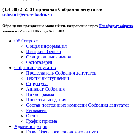
(351-30) 2-55-31 приемная Собрания депутатов
sobranie@ozerskadm.ru
Обращение гражданина может быть направлено через
Платформу обратно
закона от 2 мая 2006 года № 59-ФЗ.
Об Озерске
Общая информация
История Озерска
Официальные символы
Фотогалерея
Собрание депутатов
Председатель Собрания депутатов
Тексты выступлений
Структура
Аппарат Собрания
Циклограмма
Повестка заседания
Состав постоянных комиссий Собрания депутатов
Регламент
Отчеты
График приема
Администрация
Глава Озерского городского округа