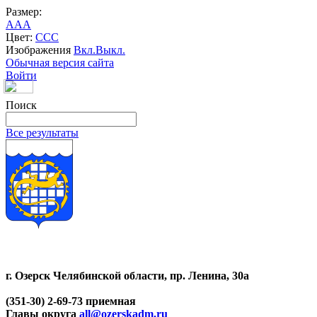
Размер:
A
A
A
Цвет:
C
C
C
Изображения
Вкл.
Выкл.
Обычная версия сайта
Войти
Поиск
Все результаты
г. Озерск Челябинской области, пр. Ленина, 30а
(351-30) 2-69-73 приемная
Главы округа
all@ozerskadm.ru