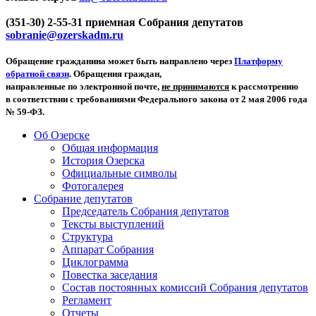
(351-30) 2-55-31 приемная Собрания депутатов
sobranie@ozerskadm.ru
Обращение гражданина может быть направлено через
Платформу
обратной связи
. Обращения граждан,
направленные по электронной почте,
не принимаются
к рассмотрению
в соответствии с требованиями Федерального закона от 2 мая 2006 года
№ 59-ФЗ.
Об Озерске
Общая информация
История Озерска
Официальные символы
Фотогалерея
Собрание депутатов
Председатель Собрания депутатов
Тексты выступлений
Структура
Аппарат Собрания
Циклограмма
Повестка заседания
Состав постоянных комиссий Собрания депутатов
Регламент
Отчеты