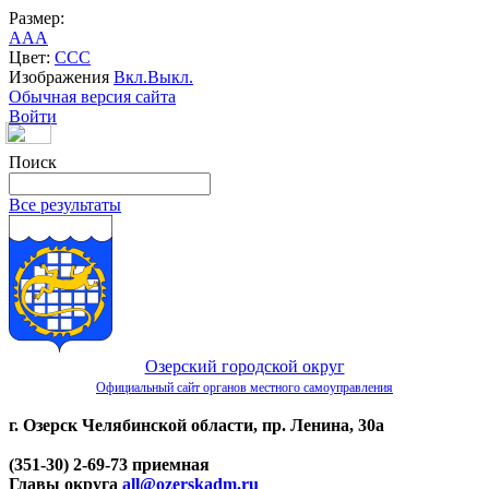
Размер:
A
A
A
Цвет:
C
C
C
Изображения
Вкл.
Выкл.
Обычная версия сайта
Войти
Поиск
Все результаты
Озерский городской округ
Официальный сайт органов местного самоуправления
г. Озерск Челябинской области, пр. Ленина, 30а
(351-30) 2-69-73 приемная
Главы округа
all@ozerskadm.ru