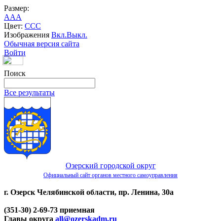
Размер:
A
A
A
Цвет:
C
C
C
Изображения
Вкл.
Выкл.
Обычная версия сайта
Войти
Поиск
Все результаты
Озерский городской округ
Официальный сайт органов местного самоуправления
г. Озерск Челябинской области, пр. Ленина, 30а
(351-30) 2-69-73 приемная
Главы округа
all@ozerskadm.ru