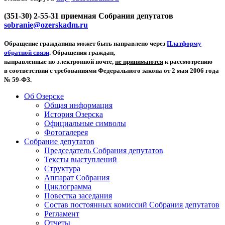
(351-30) 2-55-31 приемная Собрания депутатов
sobranie@ozerskadm.ru
Обращение гражданина может быть направлено через
Платформу
обратной связи
. Обращения граждан,
направленные по электронной почте,
не принимаются
к рассмотрению
в соответствии с требованиями Федерального закона от 2 мая 2006 года
№ 59-ФЗ.
Об Озерске
Общая информация
История Озерска
Официальные символы
Фотогалерея
Собрание депутатов
Председатель Собрания депутатов
Тексты выступлений
Структура
Аппарат Собрания
Циклограмма
Повестка заседания
Состав постоянных комиссий Собрания депутатов
Регламент
Отчеты