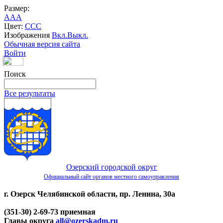
Размер:
A
A
A
Цвет:
C
C
C
Изображения
Вкл.
Выкл.
Обычная версия сайта
Войти
Поиск
Все результаты
Озерский городской округ
Официальный сайт органов местного самоуправления
г. Озерск Челябинской области, пр. Ленина, 30а
(351-30) 2-69-73 приемная
Главы округа
all@ozerskadm.ru