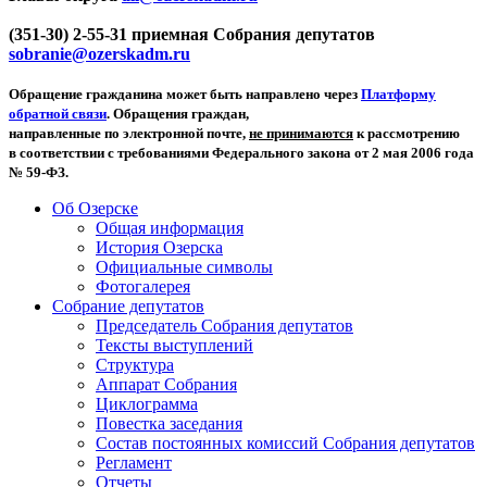
(351-30) 2-55-31 приемная Собрания депутатов
sobranie@ozerskadm.ru
Обращение гражданина может быть направлено через
Платформу
обратной связи
. Обращения граждан,
направленные по электронной почте,
не принимаются
к рассмотрению
в соответствии с требованиями Федерального закона от 2 мая 2006 года
№ 59-ФЗ.
Об Озерске
Общая информация
История Озерска
Официальные символы
Фотогалерея
Собрание депутатов
Председатель Собрания депутатов
Тексты выступлений
Структура
Аппарат Собрания
Циклограмма
Повестка заседания
Состав постоянных комиссий Собрания депутатов
Регламент
Отчеты