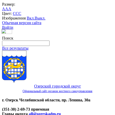
Размер:
A
A
A
Цвет:
C
C
C
Изображения
Вкл.
Выкл.
Обычная версия сайта
Войти
Поиск
Все результаты
Озерский городской округ
Официальный сайт органов местного самоуправления
г. Озерск Челябинской области, пр. Ленина, 30а
(351-30) 2-69-73 приемная
Главы округа
all@ozerskadm.ru