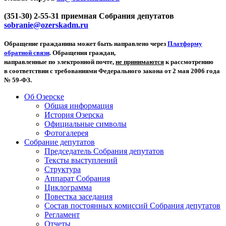
(351-30) 2-55-31 приемная Собрания депутатов
sobranie@ozerskadm.ru
Обращение гражданина может быть направлено через
Платформу
обратной связи
. Обращения граждан,
направленные по электронной почте,
не принимаются
к рассмотрению
в соответствии с требованиями Федерального закона от 2 мая 2006 года
№ 59-ФЗ.
Об Озерске
Общая информация
История Озерска
Официальные символы
Фотогалерея
Собрание депутатов
Председатель Собрания депутатов
Тексты выступлений
Структура
Аппарат Собрания
Циклограмма
Повестка заседания
Состав постоянных комиссий Собрания депутатов
Регламент
Отчеты