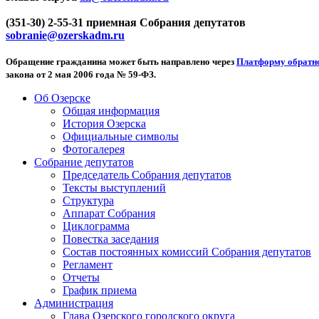
(351-30) 2-55-31 приемная Собрания депутатов
sobranie@ozerskadm.ru
Обращение гражданина может быть направлено через
Платформу обратно
закона от 2 мая 2006 года № 59-ФЗ.
Об Озерске
Общая информация
История Озерска
Официальные символы
Фотогалерея
Собрание депутатов
Председатель Собрания депутатов
Тексты выступлений
Структура
Аппарат Собрания
Циклограмма
Повестка заседания
Состав постоянных комиссий Собрания депутатов
Регламент
Отчеты
График приема
Администрация
Глава Озерского городского округа