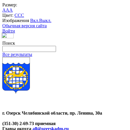
Размер:
A
A
A
Цвет:
C
C
C
Изображения
Вкл.
Выкл.
Обычная версия сайта
Войти
Поиск
Все результаты
г. Озерск Челябинской области, пр. Ленина, 30а
(351-30) 2-69-73 приемная
Главы округа
all@ozerskadm.ru