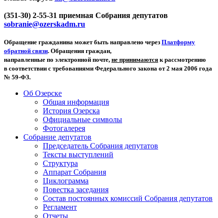
(351-30) 2-55-31 приемная Собрания депутатов
sobranie@ozerskadm.ru
Обращение гражданина может быть направлено через
Платформу
обратной связи
. Обращения граждан,
направленные по электронной почте,
не принимаются
к рассмотрению
в соответствии с требованиями Федерального закона от 2 мая 2006 года
№ 59-ФЗ.
Об Озерске
Общая информация
История Озерска
Официальные символы
Фотогалерея
Собрание депутатов
Председатель Собрания депутатов
Тексты выступлений
Структура
Аппарат Собрания
Циклограмма
Повестка заседания
Состав постоянных комиссий Собрания депутатов
Регламент
Отчеты