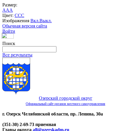
Размер:
A
A
A
Цвет:
C
C
C
Изображения
Вкл.
Выкл.
Обычная версия сайта
Войти
Поиск
Все результаты
Озерский городской округ
Официальный сайт органов местного самоуправления
г. Озерск Челябинской области, пр. Ленина, 30а
(351-30) 2-69-73 приемная
Главы округа
all@ozerskadm.ru