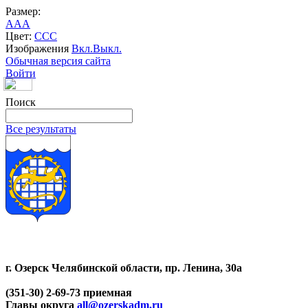
Размер:
A
A
A
Цвет:
C
C
C
Изображения
Вкл.
Выкл.
Обычная версия сайта
Войти
Поиск
Все результаты
г. Озерск Челябинской области, пр. Ленина, 30а
(351-30) 2-69-73 приемная
Главы округа
all@ozerskadm.ru