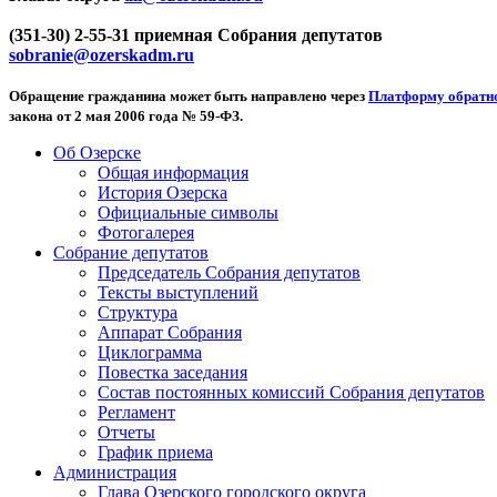
(351-30) 2-55-31 приемная Собрания депутатов
sobranie@ozerskadm.ru
Обращение гражданина может быть направлено через
Платформу обратно
закона от 2 мая 2006 года № 59-ФЗ.
Об Озерске
Общая информация
История Озерска
Официальные символы
Фотогалерея
Собрание депутатов
Председатель Собрания депутатов
Тексты выступлений
Структура
Аппарат Собрания
Циклограмма
Повестка заседания
Состав постоянных комиссий Собрания депутатов
Регламент
Отчеты
График приема
Администрация
Глава Озерского городского округа