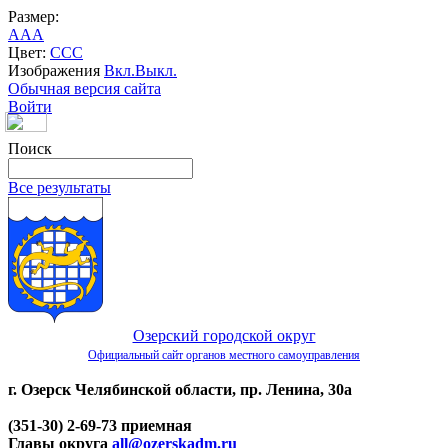
Размер:
A
A
A
Цвет:
C
C
C
Изображения
Вкл.
Выкл.
Обычная версия сайта
Войти
Поиск
Все результаты
Озерский городской округ
Официальный сайт органов местного самоуправления
г. Озерск Челябинской области, пр. Ленина, 30а
(351-30) 2-69-73 приемная
Главы округа
all@ozerskadm.ru