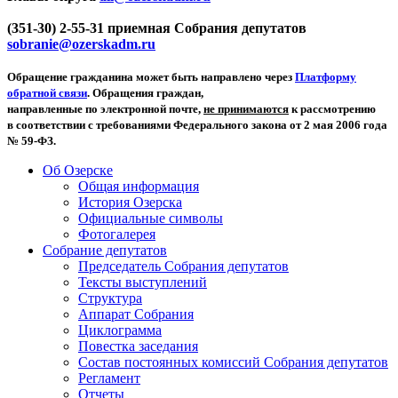
(351-30) 2-55-31 приемная Собрания депутатов
sobranie@ozerskadm.ru
Обращение гражданина может быть направлено через
Платформу
обратной связи
. Обращения граждан,
направленные по электронной почте,
не принимаются
к рассмотрению
в соответствии с требованиями Федерального закона от 2 мая 2006 года
№ 59-ФЗ.
Об Озерске
Общая информация
История Озерска
Официальные символы
Фотогалерея
Собрание депутатов
Председатель Собрания депутатов
Тексты выступлений
Структура
Аппарат Собрания
Циклограмма
Повестка заседания
Состав постоянных комиссий Собрания депутатов
Регламент
Отчеты