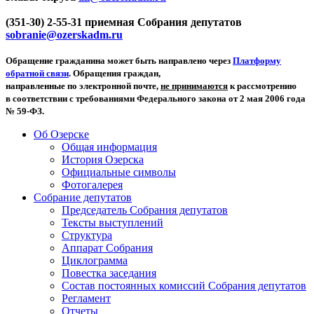
(351-30) 2-55-31 приемная Собрания депутатов
sobranie@ozerskadm.ru
Обращение гражданина может быть направлено через
Платформу
обратной связи
. Обращения граждан,
направленные по электронной почте,
не принимаются
к рассмотрению
в соответствии с требованиями Федерального закона от 2 мая 2006 года
№ 59-ФЗ.
Об Озерске
Общая информация
История Озерска
Официальные символы
Фотогалерея
Собрание депутатов
Председатель Собрания депутатов
Тексты выступлений
Структура
Аппарат Собрания
Циклограмма
Повестка заседания
Состав постоянных комиссий Собрания депутатов
Регламент
Отчеты