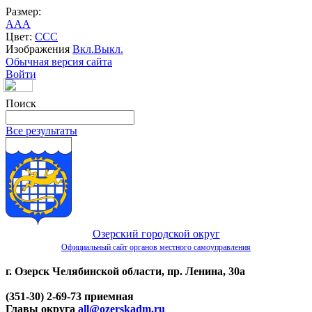
Размер:
A
A
A
Цвет:
C
C
C
Изображения
Вкл.
Выкл.
Обычная версия сайта
Войти
Поиск
Все результаты
Озерский городской округ
Официальный сайт органов местного самоуправления
г. Озерск Челябинской области, пр. Ленина, 30а
(351-30) 2-69-73 приемная
Главы округа
all@ozerskadm.ru