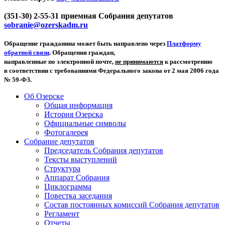
(351-30) 2-55-31 приемная Собрания депутатов
sobranie@ozerskadm.ru
Обращение гражданина может быть направлено через
Платформу
обратной связи
. Обращения граждан,
направленные по электронной почте,
не принимаются
к рассмотрению
в соответствии с требованиями Федерального закона от 2 мая 2006 года
№ 59-ФЗ.
Об Озерске
Общая информация
История Озерска
Официальные символы
Фотогалерея
Собрание депутатов
Председатель Собрания депутатов
Тексты выступлений
Структура
Аппарат Собрания
Циклограмма
Повестка заседания
Состав постоянных комиссий Собрания депутатов
Регламент
Отчеты