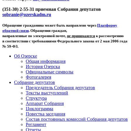
(351-30) 2-55-31 приемная Собрания депутатов
sobranie@ozerskadm.ru
Обращение гражданина может быть направлено через
Платформу
обратной связи
. Обращения граждан,
направленные по электронной почте,
не принимаются
к рассмотрению
в соответствии с требованиями Федерального закона от 2 мая 2006 года
№ 59-ФЗ.
Об Озерске
Общая информация
История Озерска
Официальные символы
Фотогалерея
Собрание депутатов
Председатель Собрания депутатов
Тексты выступлений
Структура
Аппарат Собрания
Циклограмма
Повестка заседания
Состав постоянных комиссий Собрания депутатов
Регламент
Отчеты