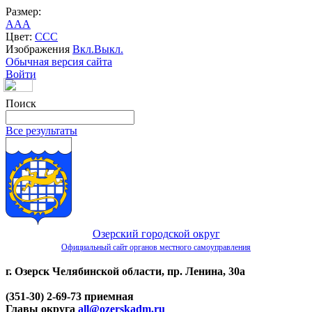
Размер:
A
A
A
Цвет:
C
C
C
Изображения
Вкл.
Выкл.
Обычная версия сайта
Войти
Поиск
Все результаты
Озерский городской округ
Официальный сайт органов местного самоуправления
г. Озерск Челябинской области, пр. Ленина, 30а
(351-30) 2-69-73 приемная
Главы округа
all@ozerskadm.ru