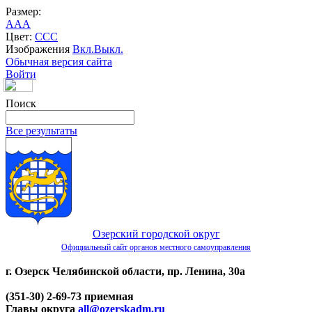
Размер:
A
A
A
Цвет:
C
C
C
Изображения
Вкл.
Выкл.
Обычная версия сайта
Войти
Поиск
Все результаты
Озерский городской округ
Официальный сайт органов местного самоуправления
г. Озерск Челябинской области, пр. Ленина, 30а
(351-30) 2-69-73 приемная
Главы округа
all@ozerskadm.ru