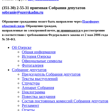
(351-30) 2-55-31 приемная Собрания депутатов
sobranie@ozerskadm.ru
Обращение гражданина может быть направлено через
Платформу
обратной связи
. Обращения граждан,
направленные по электронной почте,
не принимаются
к рассмотрению
в соответствии с требованиями Федерального закона от 2 мая 2006 года
№ 59-ФЗ.
Об Озерске
Общая информация
История Озерска
Официальные символы
Фотогалерея
Собрание депутатов
Председатель Собрания депутатов
Тексты выступлений
Структура
Аппарат Собрания
Циклограмма
Повестка заседания
Состав постоянных комиссий Собрания депутатов
Регламент
Отчеты