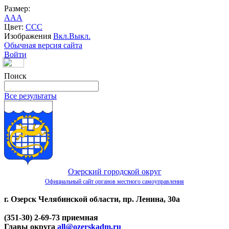
Размер:
A
A
A
Цвет:
C
C
C
Изображения
Вкл.
Выкл.
Обычная версия сайта
Войти
Поиск
Все результаты
Озерский городской округ
Официальный сайт органов местного самоуправления
г. Озерск Челябинской области, пр. Ленина, 30а
(351-30) 2-69-73 приемная
Главы округа
all@ozerskadm.ru