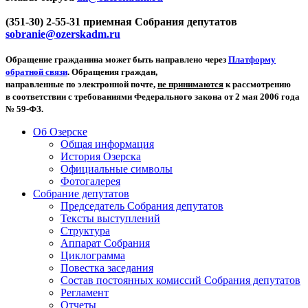
(351-30) 2-55-31 приемная Собрания депутатов
sobranie@ozerskadm.ru
Обращение гражданина может быть направлено через
Платформу
обратной связи
. Обращения граждан,
направленные по электронной почте,
не принимаются
к рассмотрению
в соответствии с требованиями Федерального закона от 2 мая 2006 года
№ 59-ФЗ.
Об Озерске
Общая информация
История Озерска
Официальные символы
Фотогалерея
Собрание депутатов
Председатель Собрания депутатов
Тексты выступлений
Структура
Аппарат Собрания
Циклограмма
Повестка заседания
Состав постоянных комиссий Собрания депутатов
Регламент
Отчеты