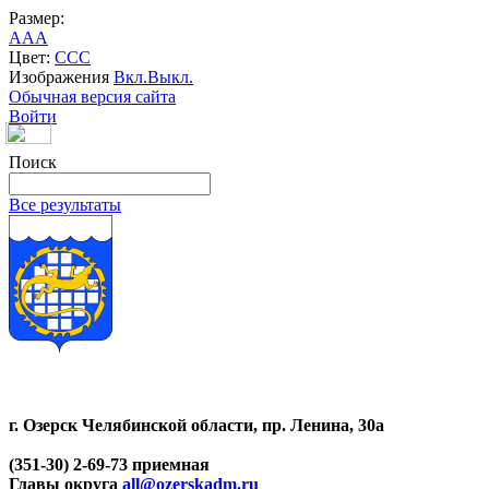
Размер:
A
A
A
Цвет:
C
C
C
Изображения
Вкл.
Выкл.
Обычная версия сайта
Войти
Поиск
Все результаты
г. Озерск Челябинской области, пр. Ленина, 30а
(351-30) 2-69-73 приемная
Главы округа
all@ozerskadm.ru