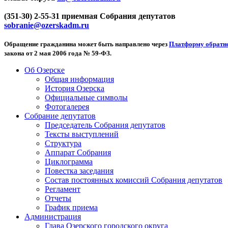
(351-30) 2-55-31 приемная Собрания депутатов
sobranie@ozerskadm.ru
Обращение гражданина может быть направлено через
Платформу обратно
закона от 2 мая 2006 года № 59-ФЗ.
Об Озерске
Общая информация
История Озерска
Официальные символы
Фотогалерея
Собрание депутатов
Председатель Собрания депутатов
Тексты выступлений
Структура
Аппарат Собрания
Циклограмма
Повестка заседания
Состав постоянных комиссий Собрания депутатов
Регламент
Отчеты
График приема
Администрация
Глава Озерского городского округа