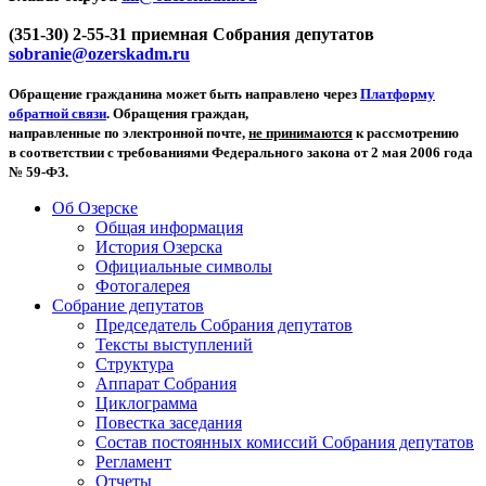
(351-30) 2-55-31 приемная Собрания депутатов
sobranie@ozerskadm.ru
Обращение гражданина может быть направлено через
Платформу
обратной связи
. Обращения граждан,
направленные по электронной почте,
не принимаются
к рассмотрению
в соответствии с требованиями Федерального закона от 2 мая 2006 года
№ 59-ФЗ.
Об Озерске
Общая информация
История Озерска
Официальные символы
Фотогалерея
Собрание депутатов
Председатель Собрания депутатов
Тексты выступлений
Структура
Аппарат Собрания
Циклограмма
Повестка заседания
Состав постоянных комиссий Собрания депутатов
Регламент
Отчеты