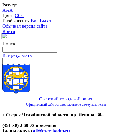
Размер:
A
A
A
Цвет:
C
C
C
Изображения
Вкл.
Выкл.
Обычная версия сайта
Войти
Поиск
Все результаты
Озерский городской округ
Официальный сайт органов местного самоуправления
г. Озерск Челябинской области, пр. Ленина, 30а
(351-30) 2-69-73 приемная
Главы округа
all@ozerskadm.ru