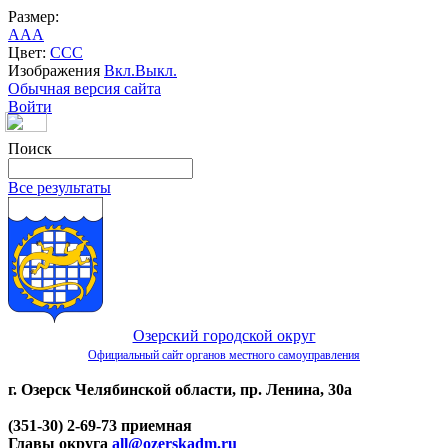
Размер:
A
A
A
Цвет:
C
C
C
Изображения
Вкл.
Выкл.
Обычная версия сайта
Войти
Поиск
Все результаты
Озерский городской округ
Официальный сайт органов местного самоуправления
г. Озерск Челябинской области, пр. Ленина, 30а
(351-30) 2-69-73 приемная
Главы округа
all@ozerskadm.ru