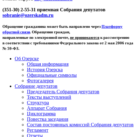
(351-30) 2-55-31 приемная Собрания депутатов
sobranie@ozerskadm.ru
Обращение гражданина может быть направлено через
Платформу
обратной связи
. Обращения граждан,
направленные по электронной почте,
не принимаются
к рассмотрению
в соответствии с требованиями Федерального закона от 2 мая 2006 года
№ 59-ФЗ.
Об Озерске
Общая информация
История Озерска
Официальные символы
Фотогалерея
Собрание депутатов
Председатель Собрания депутатов
Тексты выступлений
Структура
Аппарат Собрания
Циклограмма
Повестка заседания
Состав постоянных комиссий Собрания депутатов
Регламент
Отчеты