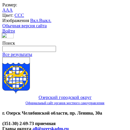
Размер:
A
A
A
Цвет:
C
C
C
Изображения
Вкл.
Выкл.
Обычная версия сайта
Войти
Поиск
Все результаты
Озерский городской округ
Официальный сайт органов местного самоуправления
г. Озерск Челябинской области, пр. Ленина, 30а
(351-30) 2-69-73 приемная
Главы округа
all@ozerskadm.ru