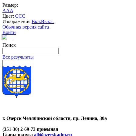
Размер:
A
A
A
Цвет:
C
C
C
Изображения
Вкл.
Выкл.
Обычная версия сайта
Войти
Поиск
Все результаты
г. Озерск Челябинской области, пр. Ленина, 30а
(351-30) 2-69-73 приемная
Главы округа
all@ozerskadm.ru