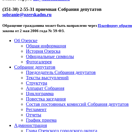
(351-30) 2-55-31 приемная Собрания депутатов
sobranie@ozerskadm.ru
Обращение гражданина может быть направлено через
Платформу обратно
закона от 2 мая 2006 года № 59-ФЗ.
Об Озерске
Общая информация
История Озерска
Официальные символы
Фотогалерея
Собрание депутатов
Председатель Собрания депутатов
Тексты выступлений
Структура
Аппарат Собрания
Циклограмма
Повестка заседания
Состав постоянных комиссий Собрания депутатов
Регламент
Отчеты
График приема
Администрация
Глава Озерского городского округа