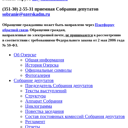
(351-30) 2-55-31 приемная Собрания депутатов
sobranie@ozerskadm.ru
Обращение гражданина может быть направлено через
Платформу
обратной связи
. Обращения граждан,
направленные по электронной почте,
не принимаются
к рассмотрению
в соответствии с требованиями Федерального закона от 2 мая 2006 года
№ 59-ФЗ.
Об Озерске
Общая информация
История Озерска
Официальные символы
Фотогалерея
Собрание депутатов
Председатель Собрания депутатов
Тексты выступлений
Структура
Аппарат Собрания
Циклограмма
Повестка заседания
Состав постоянных комиссий Собрания депутатов
Регламент
Отчеты