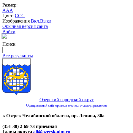
Размер:
A
A
A
Цвет:
C
C
C
Изображения
Вкл.
Выкл.
Обычная версия сайта
Войти
Поиск
Все результаты
Озерский городской округ
Официальный сайт органов местного самоуправления
г. Озерск Челябинской области, пр. Ленина, 30а
(351-30) 2-69-73 приемная
Главы округа
all@ozerskadm.ru