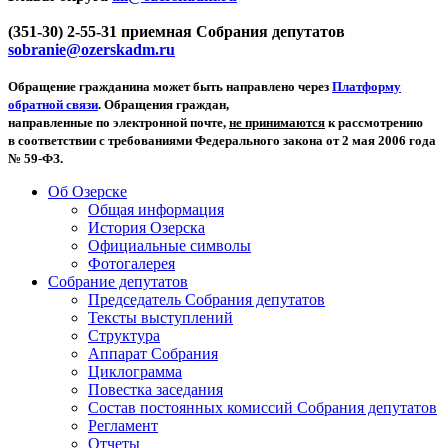
(351-30) 2-55-31 приемная Собрания депутатов
sobranie@ozerskadm.ru
Обращение гражданина может быть направлено через
Платформу
обратной связи
. Обращения граждан,
направленные по электронной почте,
не принимаются
к рассмотрению
в соответствии с требованиями Федерального закона от 2 мая 2006 года
№ 59-ФЗ.
Об Озерске
Общая информация
История Озерска
Официальные символы
Фотогалерея
Собрание депутатов
Председатель Собрания депутатов
Тексты выступлений
Структура
Аппарат Собрания
Циклограмма
Повестка заседания
Состав постоянных комиссий Собрания депутатов
Регламент
Отчеты