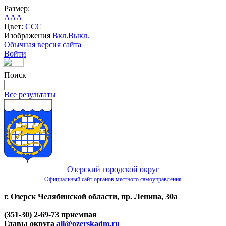
Размер:
A
A
A
Цвет:
C
C
C
Изображения
Вкл.
Выкл.
Обычная версия сайта
Войти
Поиск
Все результаты
Озерский городской округ
Официальный сайт органов местного самоуправления
г. Озерск Челябинской области, пр. Ленина, 30а
(351-30) 2-69-73 приемная
Главы округа
all@ozerskadm.ru